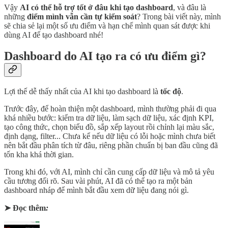
Vậy
AI có thể hỗ trợ tốt ở đâu khi tạo dashboard
, và đâu là
những
điểm mình vẫn cần tự kiểm soát
? Trong bài viết này, mình
sẽ chia sẻ lại một số ưu điểm và hạn chế mình quan sát được khi
dùng AI để tạo dashboard nhé!
Dashboard do AI tạo ra có ưu điểm gì?
Lợi thế dễ thấy nhất của AI khi tạo dashboard là
tốc độ
.
Trước đây, để hoàn thiện một dashboard, mình thường phải đi qua
khá nhiều bước: kiểm tra dữ liệu, làm sạch dữ liệu, xác định KPI,
tạo công thức, chọn biểu đồ, sắp xếp layout rồi chỉnh lại màu sắc,
định dạng, filter... Chưa kể nếu dữ liệu có lỗi hoặc mình chưa biết
nên bắt đầu phân tích từ đâu, riêng phần chuẩn bị ban đầu cũng đã
tốn kha khá thời gian.
Trong khi đó, với AI, mình chỉ cần cung cấp dữ liệu và mô tả yêu
cầu tương đối rõ. Sau vài phút, AI đã có thể tạo ra một bản
dashboard nháp để mình bắt đầu xem dữ liệu đang nói gì.
➤ Đọc thêm
: