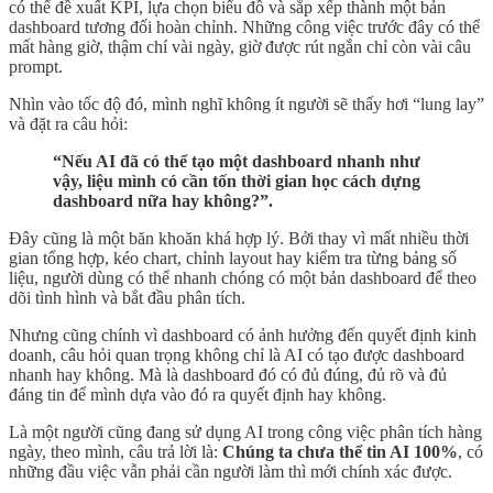
có thể đề xuất KPI, lựa chọn biểu đồ và sắp xếp thành một bản
dashboard tương đối hoàn chỉnh. Những công việc trước đây có thể
mất hàng giờ, thậm chí vài ngày, giờ được rút ngắn chỉ còn vài câu
prompt.
Nhìn vào tốc độ đó, mình nghĩ không ít người sẽ thấy hơi “lung lay”
và đặt ra câu hỏi:
“Nếu AI đã có thể tạo một dashboard nhanh như
vậy, liệu mình có cần tốn thời gian học cách dựng
dashboard nữa hay không?”.
Đây cũng là một băn khoăn khá hợp lý. Bởi thay vì mất nhiều thời
gian tổng hợp, kéo chart, chỉnh layout hay kiểm tra từng bảng số
liệu, người dùng có thể nhanh chóng có một bản dashboard để theo
dõi tình hình và bắt đầu phân tích.
Nhưng cũng chính vì dashboard có ảnh hưởng đến quyết định kinh
doanh, câu hỏi quan trọng không chỉ là AI có tạo được dashboard
nhanh hay không. Mà là dashboard đó có đủ đúng, đủ rõ và đủ
đáng tin để mình dựa vào đó ra quyết định hay không.
Là một người cũng đang sử dụng AI trong công việc phân tích hàng
ngày, theo mình, câu trả lời là:
Chúng ta chưa thể tin AI 100%
, có
những đầu việc vẫn phải cần người làm thì mới chính xác được.