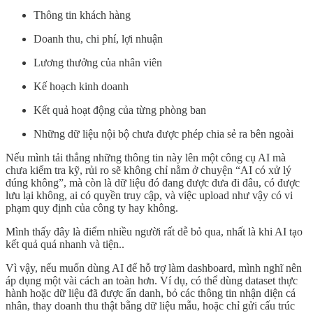
Thông tin khách hàng
Doanh thu, chi phí, lợi nhuận
Lương thưởng của nhân viên
Kế hoạch kinh doanh
Kết quả hoạt động của từng phòng ban
Những dữ liệu nội bộ chưa được phép chia sẻ ra bên ngoài
Nếu mình tải thẳng những thông tin này lên một công cụ AI mà
chưa kiểm tra kỹ, rủi ro sẽ không chỉ nằm ở chuyện “AI có xử lý
đúng không”, mà còn là dữ liệu đó đang được đưa đi đâu, có được
lưu lại không, ai có quyền truy cập, và việc upload như vậy có vi
phạm quy định của công ty hay không.
Mình thấy đây là điểm nhiều người rất dễ bỏ qua, nhất là khi AI tạo
kết quả quá nhanh và tiện..
Vì vậy, nếu muốn dùng AI để hỗ trợ làm dashboard, mình nghĩ nên
áp dụng một vài cách an toàn hơn. Ví dụ, có thể dùng dataset thực
hành hoặc dữ liệu đã được ẩn danh, bỏ các thông tin nhận diện cá
nhân, thay doanh thu thật bằng dữ liệu mẫu, hoặc chỉ gửi cấu trúc