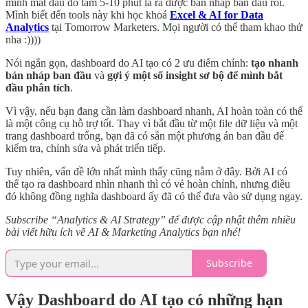
mình mất đâu đó tầm 5-10 phút là ra được bản nháp ban đầu rồi.
Mình biết đến tools này khi học khoá
Excel & AI for Data
Analytics
tại Tomorrow Marketers. Mọi người có thể tham khao thử
nha :))))
Nói ngắn gọn, dashboard do AI tạo có 2 ưu điểm chính:
tạo nhanh
bản nháp ban đầu
và
gợi ý một số insight sơ bộ để mình bắt
đầu phân tích
.
Vì vậy, nếu bạn đang cần làm dashboard nhanh, AI hoàn toàn có thể
là một công cụ hỗ trợ tốt. Thay vì bắt đầu từ một file dữ liệu và một
trang dashboard trống, bạn đã có sẵn một phương án ban đầu để
kiểm tra, chỉnh sửa và phát triển tiếp.
Tuy nhiên, vấn đề lớn nhất mình thấy cũng nằm ở đây. Bởi AI có
thể tạo ra dashboard nhìn nhanh thì có vẻ hoàn chỉnh, nhưng điều
đó không đồng nghĩa dashboard ấy đã có thể đưa vào sử dụng ngay.
Subscribe “Analytics & AI Strategy” để được cập nhật thêm nhiều
bài viết hữu ích về AI & Marketing Analytics bạn nhé!
Subscribe
Vậy Dashboard do AI tạo có những hạn