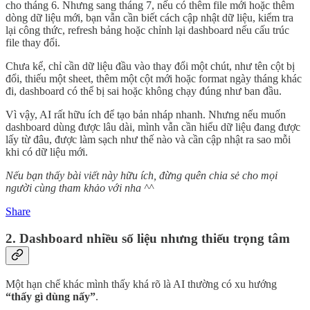
cho tháng 6. Nhưng sang tháng 7, nếu có thêm file mới hoặc thêm
dòng dữ liệu mới, bạn vẫn cần biết cách cập nhật dữ liệu, kiểm tra
lại công thức, refresh bảng hoặc chỉnh lại dashboard nếu cấu trúc
file thay đổi.
Chưa kể, chỉ cần dữ liệu đầu vào thay đổi một chút, như tên cột bị
đổi, thiếu một sheet, thêm một cột mới hoặc format ngày tháng khác
đi, dashboard có thể bị sai hoặc không chạy đúng như ban đầu.
Vì vậy, AI rất hữu ích để tạo bản nháp nhanh. Nhưng nếu muốn
dashboard dùng được lâu dài, mình vẫn cần hiểu dữ liệu đang được
lấy từ đâu, được làm sạch như thế nào và cần cập nhật ra sao mỗi
khi có dữ liệu mới.
Nếu bạn thấy bài viết này hữu ích, đừng quên chia sẻ cho mọi
người cùng tham khảo với nha ^^
Share
2. Dashboard nhiều số liệu nhưng thiếu trọng tâm
Một hạn chế khác mình thấy khá rõ là AI thường có xu hướng
“thấy gì dùng nấy”
.