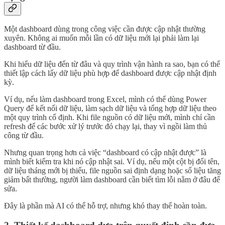
Một dashboard dùng trong công việc cần được cập nhật thường
xuyên. Không ai muốn mỗi lần có dữ liệu mới lại phải làm lại
dashboard từ đầu.
Khi hiểu dữ liệu đến từ đâu và quy trình vận hành ra sao, bạn có thể
thiết lập cách lấy dữ liệu phù hợp để dashboard được cập nhật định
kỳ.
Ví dụ, nếu làm dashboard trong Excel, mình có thể dùng Power
Query để kết nối dữ liệu, làm sạch dữ liệu và tổng hợp dữ liệu theo
một quy trình cố định. Khi file nguồn có dữ liệu mới, mình chỉ cần
refresh để các bước xử lý trước đó chạy lại, thay vì ngồi làm thủ
công từ đầu.
Nhưng quan trọng hơn cả việc “dashboard có cập nhật được” là
mình biết kiểm tra khi nó cập nhật sai. Ví dụ, nếu một cột bị đổi tên,
dữ liệu tháng mới bị thiếu, file nguồn sai định dạng hoặc số liệu tăng
giảm bất thường, người làm dashboard cần biết tìm lỗi nằm ở đâu để
sửa.
Đây là phần mà AI có thể hỗ trợ, nhưng khó thay thế hoàn toàn.