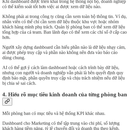
Khi dashboard được triển khai trong hệ thống nội bộ, doanh nghiệp
có thể kiểm soát tốt hơn việc ai được xem dữ liệu nào.
Không phải ai trong công ty cũng cần xem toàn bộ thông tin. Ví dụ,
nhân viên có thể chỉ cần xem dữ liệu thuộc khu vực hoặc nhóm
khách hàng mình phụ trách. Quản lý phòng ban có thể xem dữ liệu
tổng hợp của cả team. Ban lãnh đạo có thể xem các chỉ số ở cấp cao
hơn.
Người xây dựng dashboard cần hiểu phần nào là dữ liệu nhạy cảm,
ai được phép truy cập và phần nào không nên đưa vào báo cáo
dùng chung.
AI có thể gợi ý cách làm dashboard hoặc cách trình bày dữ liệu,
nhưng con người và doanh nghiệp vẫn phải là bên quyết định quy
định bảo mật, phân quyền truy cập và chịu trách nhiệm nếu dữ liệu
bị chia sẻ sai cách.
4. Hiểu rõ mục tiêu kinh doanh của từng phòng ban
Mỗi phòng ban có mục tiêu và hệ thống KPI khác nhau.
Dashboard cho Marketing có thể tập trung vào chi phí, số lượng
khách hàng tiềm năng, tỷ lệ chuyển đổi và doanh thu theo kênh.