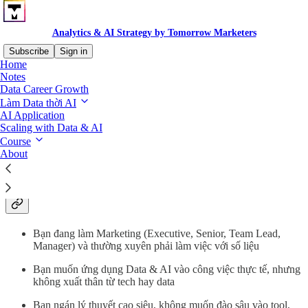
Analytics & AI Strategy by Tomorrow Marketers
Subscribe
Sign in
Home
Notes
👋 Chào mừng bạn đến với Analytics & AI Strategy
Data Career Growth
Làm Data thời AI
Analytics & AI Strategy
là blog chính thức của
Tomorrow
AI Application
Marketers trong lĩnh vực Data & AI
trên nền tảng Substack, dành
Scaling with Data & AI
cho những người làm Marketing/Sales/Business muốn làm việc bài
Course
bản hơn với dữ liệu, biết cách ứng dụng AI đúng vai trò và nâng cao
About
chất lượng ra quyết định trong công việc hằng ngày.
Blog này sẽ là nơi dành cho bạn nếu:
Bạn đang làm Marketing (Executive, Senior, Team Lead,
Manager) và thường xuyên phải làm việc với số liệu
Bạn muốn ứng dụng Data & AI vào công việc thực tế, nhưng
không xuất thân từ tech hay data
Bạn ngán lý thuyết cao siêu, không muốn đào sâu vào tool,