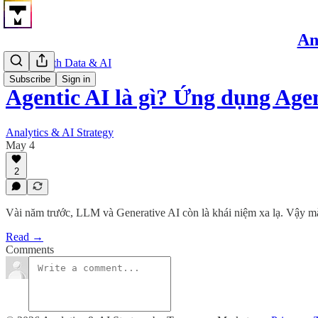
An
Scaling with Data & AI
Subscribe
Sign in
Agentic AI là gì? Ứng dụng Age
Analytics & AI Strategy
May 4
2
Vài năm trước, LLM và Generative AI còn là khái niệm xa lạ. Vậy mà g
Read →
Comments