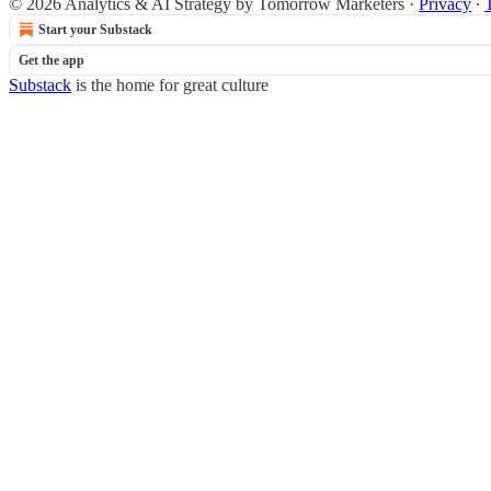
© 2026 Analytics & AI Strategy by Tomorrow Marketers
·
Privacy
∙
Start your Substack
Get the app
Substack
is the home for great culture