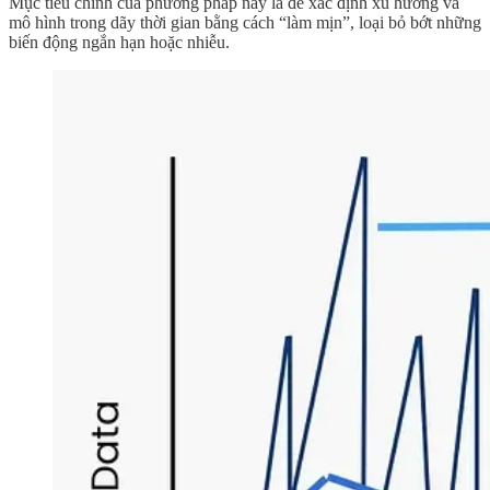
Mục tiêu chính của phương pháp này là để xác định xu hướng và
mô hình trong dãy thời gian bằng cách “làm mịn”, loại bỏ bớt những
biến động ngắn hạn hoặc nhiễu.