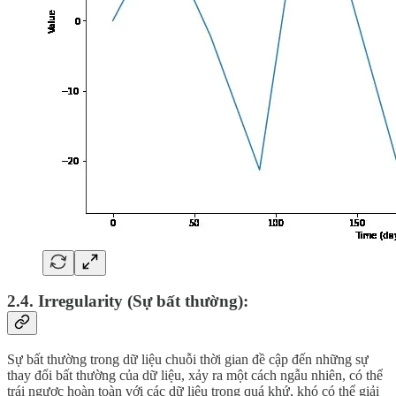
2.4. Irregularity (Sự bất thường):
Sự bất thường trong dữ liệu chuỗi thời gian đề cập đến những sự
thay đổi bất thường của dữ liệu, xảy ra một cách ngẫu nhiên, có thể
trái ngược hoàn toàn với các dữ liệu trong quá khứ, khó có thể giải