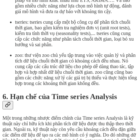
pháp và mô hình khác nhau như ETS, ARIMA…. Và bao
gồm nhiều chức năng như lựa chọn mô hình tự động, đánh
giá mô hình và đưa ra dự báo với khoảng tin cậy.
tseries: tseries cung cấp một bộ công cụ để phân tích chuỗi
thời gian, bao gồm kiểm tra nghiệm đơn vị (unit root tests),
kiểm tra tính thời vụ (seasonality tests),... tseries cũng cung
cấp các chức năng như phân tách chuỗi thời gian, loại bỏ xu
hướng và sai phân.
zoo: thư viện zoo chủ yếu tập trung vào việc quản lý và phân
tích dữ liệu chuỗi thời gian có khoảng cách đều nhau. Nó
cung cấp các cấu trúc dữ liệu cho phép dễ dàng thao tác, tập
hợp và hợp nhất dữ liệu chuỗi thời gian. zoo cũng cũng bao
gồm các chức năng xử lý các giá trị bị thiếu và thực hiện tổng
hợp trong các khoảng thời gian không đều.
6. Hạn chế của Time series Analysis
Một trong những nhược điểm chính của Time series Analysis là kỹ
thuật này chỉ hữu ích khi phân tích dữ liệu được thu thập theo thời
gian. Ngoài ra, kỹ thuật này còn yêu cầu khoảng cách đều đặn giữa
các điểm dữ liệu để tạo ra các mô hình có ý nghĩa. Do đó những dữ