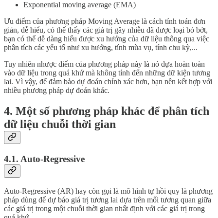
Exponential moving average (EMA)
Ưu điểm của phương pháp Moving Average là cách tính toán đơn
giản, dễ hiểu, có thể thấy các giá trị gây nhiễu đã được loại bỏ bớt,
bạn có thể dễ dàng hiểu được xu hướng của dữ liệu thông qua việc
phân tích các yếu tố như xu hướng, tính mùa vụ, tính chu kỳ,...
Tuy nhiên nhược điểm của phương pháp này là nó dựa hoàn toàn
vào dữ liệu trong quá khứ mà không tính đến những dữ kiện tương
lai. Vì vậy, để đảm bảo dự đoán chính xác hơn, bạn nên kết hợp với
nhiều phương pháp dự đoán khác.
4. Một số phương pháp khác để phân tích
dữ liệu chuỗi thời gian
4.1. Auto-Regressive
Auto-Regressive (AR) hay còn gọi là mô hình tự hồi quy là phương
pháp dùng để dự báo giá trị tương lai dựa trên mối tương quan giữa
các giá trị trong một chuỗi thời gian nhất định với các giá trị trong
quá khứ.