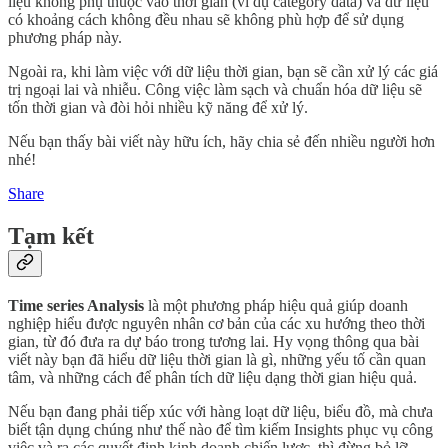
liệu không phụ thuộc vào thời gian (ví dụ category data) và dữ liệu
có khoảng cách không đều nhau sẽ không phù hợp để sử dụng
phương pháp này.
Ngoài ra, khi làm việc với dữ liệu thời gian, bạn sẽ cần xử lý các giá
trị ngoại lai và nhiễu. Công việc làm sạch và chuẩn hóa dữ liệu sẽ
tốn thời gian và đòi hỏi nhiều kỹ năng để xử lý.
Nếu bạn thấy bài viết này hữu ích, hãy chia sẻ đến nhiều người hơn
nhé!
Share
Tạm kết
Time series Analysis
là một phương pháp hiệu quả giúp doanh
nghiệp hiểu được nguyên nhân cơ bản của các xu hướng theo thời
gian, từ đó đưa ra dự báo trong tương lai. Hy vọng thông qua bài
viết này bạn đã hiểu dữ liệu thời gian là gì, những yếu tố cần quan
tâm, và những cách để phân tích dữ liệu dạng thời gian hiệu quả.
Nếu bạn đang phải tiếp xúc với hàng loạt dữ liệu, biểu đồ, mà chưa
biết tận dụng chúng như thế nào để tìm kiếm Insights phục vụ công
việc và ra các quyết định kinh doanh chiến lược, thì đừng bỏ lỡ