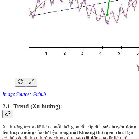
Image Source: Github
2.1. Trend (Xu hướng):
Xu hướng trong dữ liệu chuỗi thời gian đề cập đến
sự chuyển động
lên hoặc xuống
của dữ liệu trong
một khoảng thời gian dài.
Bạn
có thể xác định xu hướng chung dựa vào
độ dốc
của dữ liệu trên