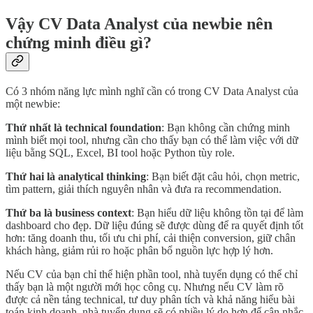
Vậy CV Data Analyst của newbie nên
chứng minh điều gì?
Có 3 nhóm năng lực mình nghĩ cần có trong CV Data Analyst của
một newbie:
Thứ nhất là technical foundation
: Bạn không cần chứng minh
mình biết mọi tool, nhưng cần cho thấy bạn có thể làm việc với dữ
liệu bằng SQL, Excel, BI tool hoặc Python tùy role.
Thứ hai là analytical thinking
: Bạn biết đặt câu hỏi, chọn metric,
tìm pattern, giải thích nguyên nhân và đưa ra recommendation.
Thứ ba là business context
: Bạn hiểu dữ liệu không tồn tại để làm
dashboard cho đẹp. Dữ liệu đúng sẽ được dùng để ra quyết định tốt
hơn: tăng doanh thu, tối ưu chi phí, cải thiện conversion, giữ chân
khách hàng, giảm rủi ro hoặc phân bổ nguồn lực hợp lý hơn.
Nếu CV của bạn chỉ thể hiện phần tool, nhà tuyển dụng có thể chỉ
thấy bạn là một người mới học công cụ. Nhưng nếu CV làm rõ
được cả nền tảng technical, tư duy phân tích và khả năng hiểu bài
toán kinh doanh, nhà tuyển dụng sẽ có nhiều lý do hơn để cân nhắc