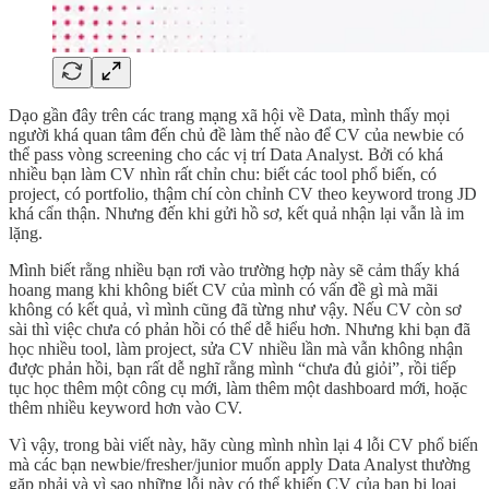
Dạo gần đây trên các trang mạng xã hội về Data, mình thấy mọi
người khá quan tâm đến chủ đề làm thế nào để CV của newbie có
thể pass vòng screening cho các vị trí Data Analyst. Bởi có khá
nhiều bạn làm CV nhìn rất chỉn chu: biết các tool phổ biến, có
project, có portfolio, thậm chí còn chỉnh CV theo keyword trong JD
khá cẩn thận. Nhưng đến khi gửi hồ sơ, kết quả nhận lại vẫn là im
lặng.
Mình biết rằng nhiều bạn rơi vào trường hợp này sẽ cảm thấy khá
hoang mang khi không biết CV của mình có vấn đề gì mà mãi
không có kết quả, vì mình cũng đã từng như vậy. Nếu CV còn sơ
sài thì việc chưa có phản hồi có thể dễ hiểu hơn. Nhưng khi bạn đã
học nhiều tool, làm project, sửa CV nhiều lần mà vẫn không nhận
được phản hồi, bạn rất dễ nghĩ rằng mình “chưa đủ giỏi”, rồi tiếp
tục học thêm một công cụ mới, làm thêm một dashboard mới, hoặc
thêm nhiều keyword hơn vào CV.
Vì vậy, trong bài viết này, hãy cùng mình nhìn lại 4 lỗi CV phổ biến
mà các bạn newbie/fresher/junior muốn apply Data Analyst thường
gặp phải và vì sao những lỗi này có thể khiến CV của bạn bị loại