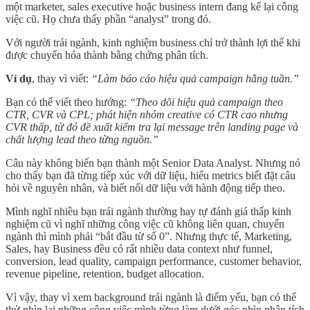
một marketer, sales executive hoặc business intern đang kể lại công
việc cũ. Họ chưa thấy phần “analyst” trong đó.
Với người trái ngành, kinh nghiệm business chỉ trở thành lợi thế khi
được chuyển hóa thành bằng chứng phân tích.
Ví dụ
, thay vì viết:
“Làm báo cáo hiệu quả campaign hằng tuần.”
Bạn có thể viết theo hướng:
“Theo dõi hiệu quả campaign theo
CTR, CVR và CPL; phát hiện nhóm creative có CTR cao nhưng
CVR thấp, từ đó đề xuất kiểm tra lại message trên landing page và
chất lượng lead theo từng nguồn.”
Câu này không biến bạn thành một Senior Data Analyst. Nhưng nó
cho thấy bạn đã từng tiếp xúc với dữ liệu, hiểu metrics biết đặt câu
hỏi về nguyên nhân, và biết nối dữ liệu với hành động tiếp theo.
Mình nghĩ nhiều bạn trái ngành thường hay tự đánh giá thấp kinh
nghiệm cũ vì nghĩ những công việc cũ không liên quan, chuyển
ngành thì mình phải “bắt đầu từ số 0”. Nhưng thực tế, Marketing,
Sales, hay Business đều có rất nhiều data context như funnel,
conversion, lead quality, campaign performance, customer behavior,
revenue pipeline, retention, budget allocation.
Vì vậy, thay vì xem background trái ngành là điểm yếu, bạn có thể
thử nhìn lại những công việc mình từng làm dưới góc nhìn phân tích