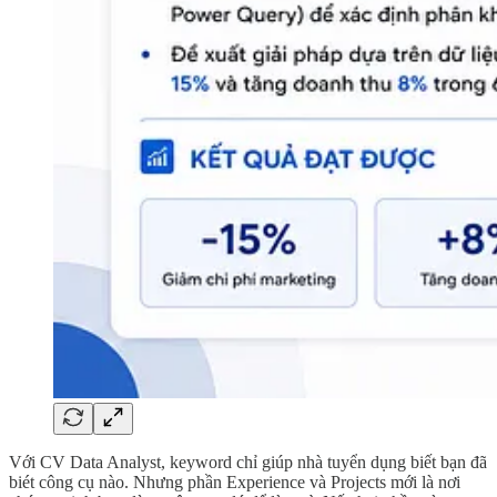
Với CV Data Analyst, keyword chỉ giúp nhà tuyển dụng biết bạn đã
biét công cụ nào. Nhưng phần Experience và Projects mới là nơi