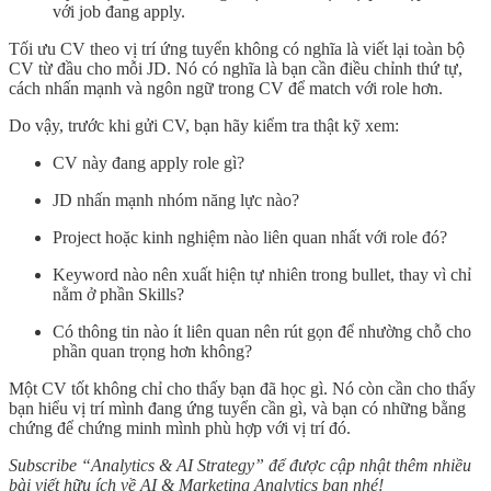
với job đang apply.
Tối ưu CV theo vị trí ứng tuyển không có nghĩa là viết lại toàn bộ
CV từ đầu cho mỗi JD. Nó có nghĩa là bạn cần điều chỉnh thứ tự,
cách nhấn mạnh và ngôn ngữ trong CV để match với role hơn.
Do vậy, trước khi gửi CV, bạn hãy kiểm tra thật kỹ xem:
CV này đang apply role gì?
JD nhấn mạnh nhóm năng lực nào?
Project hoặc kinh nghiệm nào liên quan nhất với role đó?
Keyword nào nên xuất hiện tự nhiên trong bullet, thay vì chỉ
nằm ở phần Skills?
Có thông tin nào ít liên quan nên rút gọn để nhường chỗ cho
phần quan trọng hơn không?
Một CV tốt không chỉ cho thấy bạn đã học gì. Nó còn cần cho thấy
bạn hiểu vị trí mình đang ứng tuyển cần gì, và bạn có những bằng
chứng để chứng minh mình phù hợp với vị trí đó.
Subscribe “Analytics & AI Strategy” để được cập nhật thêm nhiều
bài viết hữu ích về AI & Marketing Analytics bạn nhé!