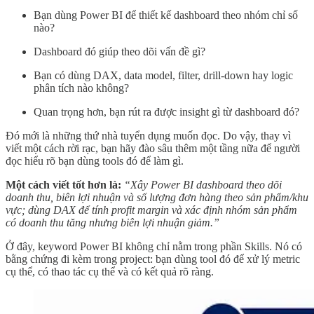
Bạn dùng Power BI để thiết kế dashboard theo nhóm chỉ số
nào?
Dashboard đó giúp theo dõi vấn đề gì?
Bạn có dùng DAX, data model, filter, drill-down hay logic
phân tích nào không?
Quan trọng hơn, bạn rút ra được insight gì từ dashboard đó?
Đó mới là những thứ nhà tuyển dụng muốn đọc. Do vậy, thay vì
viết một cách rời rạc, bạn hãy đào sâu thêm một tầng nữa để người
đọc hiểu rõ bạn dùng tools đó để làm gì.
Một cách viết tốt hơn là:
“Xây Power BI dashboard theo dõi
doanh thu, biên lợi nhuận và số lượng đơn hàng theo sản phẩm/khu
vực; dùng DAX để tính profit margin và xác định nhóm sản phẩm
có doanh thu tăng nhưng biên lợi nhuận giảm.”
Ở đây, keyword Power BI không chỉ nằm trong phần Skills. Nó có
bằng chứng đi kèm trong project: bạn dùng tool đó để xử lý metric
cụ thể, có thao tác cụ thể và có kết quả rõ ràng.