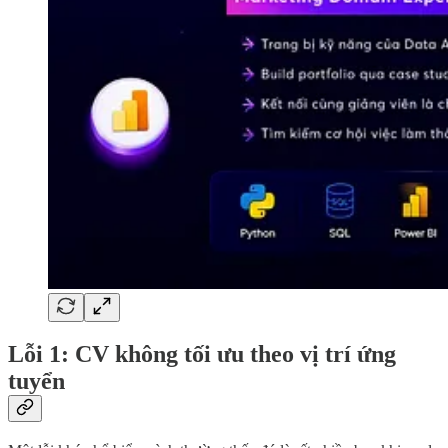
Lỗi 1: CV không tối ưu theo vị trí ứng
tuyển