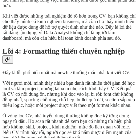
hơn.
Khi viết được những trải nghiệm đó rõ hơn trong CV, bạn không chỉ
cho thấy mình có kinh nghiệm business, mà còn cho thấy mình hiểu
dữ liệu được dùng để hỗ trợ quyết định như thế nào. Đây là lợi thế
rất đáng tận dụng, vì Data Analyst không chỉ là người làm
dashboard, mà còn cần hiểu bài toán kinh doanh phía sau đó.
Lỗi 4: Formatting thiếu chuyên nghiệp
Đây là lỗi phổ biến nhất mà newbie thường mắc phải khi viết CV.
Với người mới, mình thấy nhiều bạn dành rất nhiều thời gian để học
tool và làm project, nhưng lại xem nhẹ cách trình bày CV. Kết quả
là CV có nội dung ổn, nhưng khi đọc vào lại bị rối: font chữ không
đồng nhất, spacing chỗ rộng chỗ hẹp, bullet quá dài, section sắp xếp
thiếu logic, hoặc mỗi project được viết theo một format khác nhau.
Ở vòng lọc CV, nhà tuyển dụng thường không đọc kỹ từng dòng
ngay từ đầu. Họ scan rất nhanh để xem bạn có những tín hiệu phù
hợp không: skill, project, kinh nghiệm, mức độ liên quan với role.
Nếu CV trình bày rối, người đọc sẽ khó nắm được điểm mạnh của
bạn, dù bên trong có thể có thông tin tốt.