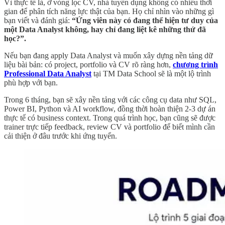
Vì thực tế là, ở vòng lọc CV, nhà tuyển dụng không có nhiều thời
gian để phân tích năng lực thật của bạn. Họ chỉ nhìn vào những gì
bạn viết và đánh giá:
“Ứng viên này có đang thể hiện tư duy của
một Data Analyst không, hay chỉ đang liệt kê những thứ đã
học?”.
Nếu bạn đang apply Data Analyst và muốn xây dựng nền tảng dữ
liệu bài bản: có project, portfolio và CV rõ ràng hơn,
chương trình
Professional Data Analyst
tại TM Data School sẽ là một lộ trình
phù hợp với bạn.
Trong 6 tháng, bạn sẽ xây nền tảng với các công cụ data như SQL,
Power BI, Python và AI workflow, đồng thời hoàn thiện 2-3 dự án
thực tế có business context. Trong quá trình học, bạn cũng sẽ được
trainer trực tiếp feedback, review CV và portfolio để biết mình cần
cải thiện ở đâu trước khi ứng tuyển.