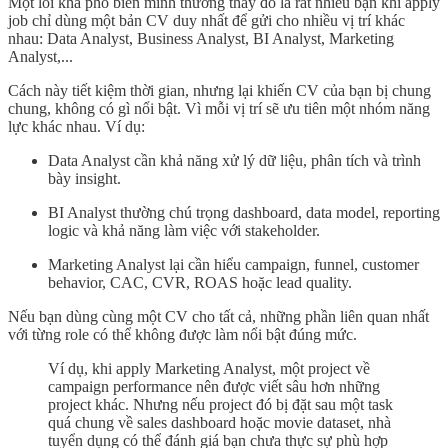
Một lỗi khá phổ biển mình thường thấy đó là rất nhiều bạn khi apply
job chỉ dùng một bản CV duy nhất để gửi cho nhiều vị trí khác
nhau: Data Analyst, Business Analyst, BI Analyst, Marketing
Analyst,...
Cách này tiết kiệm thời gian, nhưng lại khiến CV của bạn bị chung
chung, không có gì nổi bật. Vì mỗi vị trí sẽ ưu tiên một nhóm năng
lực khác nhau. Ví dụ:
Data Analyst cần khả năng xử lý dữ liệu, phân tích và trình
bày insight.
BI Analyst thường chú trọng dashboard, data model, reporting
logic và khả năng làm việc với stakeholder.
Marketing Analyst lại cần hiểu campaign, funnel, customer
behavior, CAC, CVR, ROAS hoặc lead quality.
Nếu bạn dùng cùng một CV cho tất cả, những phần liên quan nhất
với từng role có thể không được làm nổi bật đúng mức.
Ví dụ, khi apply Marketing Analyst, một project về
campaign performance nên được viết sâu hơn những
project khác. Nhưng nếu project đó bị đặt sau một task
quá chung về sales dashboard hoặc movie dataset, nhà
tuyển dụng có thể đánh giá bạn chưa thực sự phù hợp