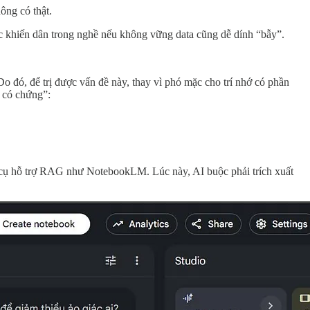
ông có thật.
ogic khiến dân trong nghề nếu không vững data cũng dễ dính “bẫy”.
Do đó, để trị được vấn đề này, thay vì phó mặc cho trí nhớ có phần
h có chứng”:
g cụ hỗ trợ RAG như NotebookLM. Lúc này, AI buộc phải trích xuất