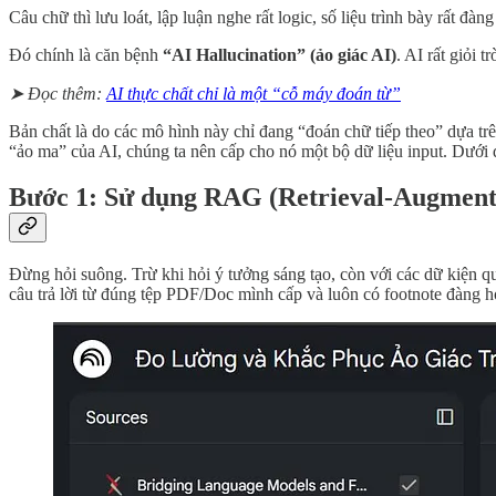
Câu chữ thì lưu loát, lập luận nghe rất logic, số liệu trình bày rất 
Đó chính là căn bệnh
“AI Hallucination” (ảo giác AI)
. AI rất giỏi 
➤ Đọc thêm:
AI thực chất chỉ là một “cỗ máy đoán từ”
Bản chất là do các mô hình này chỉ đang “đoán chữ tiếp theo” dựa trên
“ảo ma” của AI, chúng ta nên cấp cho nó một bộ dữ liệu input. Dưới
Bước 1: Sử dụng RAG (Retrieval-Augment
Đừng hỏi suông. Trừ khi hỏi ý tưởng sáng tạo, còn với các dữ kiện 
câu trả lời từ đúng tệp PDF/Doc mình cấp và luôn có footnote đàng 