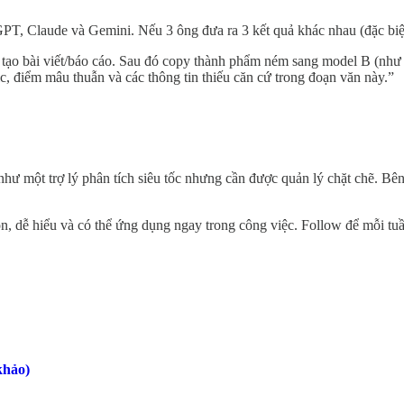
, Claude và Gemini. Nếu 3 ông đưa ra 3 kết quả khác nhau (đặc biệt là
tạo bài viết/báo cáo. Sau đó copy thành phẩm ném sang model B (như
ic, điểm mâu thuẫn và các thông tin thiếu căn cứ trong đoạn văn này.”
 như một trợ lý phân tích siêu tốc nhưng cần được quản lý chặt chẽ. B
ọn, dễ hiểu và có thể ứng dụng ngay trong công việc. Follow để mỗi tu
khảo)