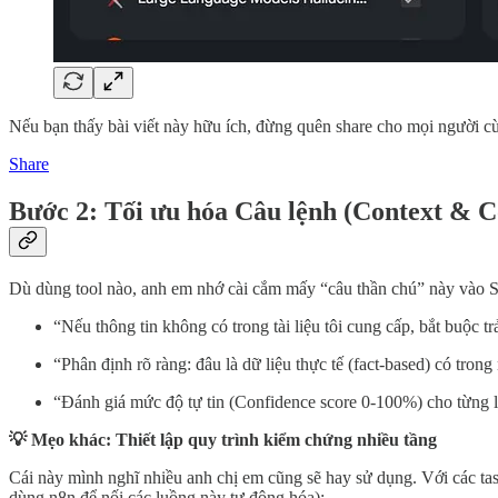
Nếu bạn thấy bài viết này hữu ích, đừng quên share cho mọi người cù
Share
Bước 2: Tối ưu hóa Câu lệnh (Context & C
Dù dùng tool nào, anh em nhớ cài cắm mấy “câu thần chú” này vào S
“Nếu thông tin không có trong tài liệu tôi cung cấp, bắt buộc trả
“Phân định rõ ràng: đâu là dữ liệu thực tế (fact-based) có trong
“Đánh giá mức độ tự tin (Confidence score 0-100%) cho từng l
💡 Mẹo khác: Thiết lập quy trình kiểm chứng nhiều tầng
Cái này mình nghĩ nhiều anh chị em cũng sẽ hay sử dụng. Với các ta
dùng n8n để nối các luồng này tự động hóa):