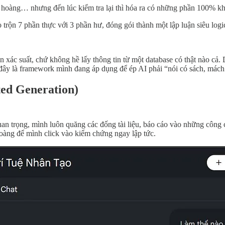
đàng hoàng… nhưng đến lúc kiểm tra lại thì hóa ra có những phần 100% kh
trò trộn 7 phần thực với 3 phần hư, đóng gói thành một lập luận siêu l
 xác suất, chứ không hề lấy thông tin từ một database có thật nào cả. 
 đây là framework mình đang áp dụng để ép AI phải “nói có sách, mác
ed Generation)
quan trọng, mình luôn quăng các đống tài liệu, báo cáo vào những côn
hoàng để mình click vào kiểm chứng ngay lập tức.