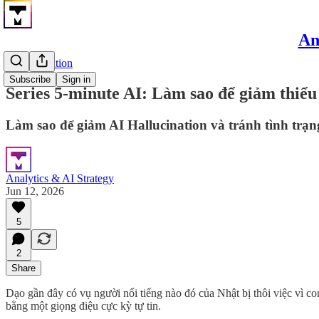
An
AI Application
Subscribe
Sign in
Series 5-minute AI: Làm sao để giảm thiểu 
Làm sao để giảm AI Hallucination và tránh tình trạn
Analytics & AI Strategy
Jun 12, 2026
5
2
Share
Dạo gần đây có vụ người nổi tiếng nào đó của Nhật bị thôi việc vì con
bằng một giọng điệu cực kỳ tự tin.