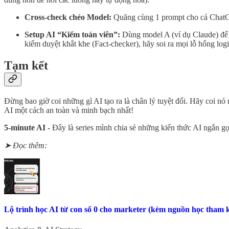
Cross-check chéo Model:
Quăng cùng 1 prompt cho cả ChatGPT
Setup AI “Kiểm toán viên”:
Dùng model A (ví dụ Claude) để 
kiểm duyệt khắt khe (Fact-checker), hãy soi ra mọi lỗ hổng log
Tạm kết
Đừng bao giờ coi những gì AI tạo ra là chân lý tuyệt đối. Hãy coi nó
AI một cách an toàn và minh bạch nhất!
5-minute AI
- Đây là series mình chia sẻ những kiến thức AI ngắn g
➤ Đọc thêm:
Lộ trình học AI từ con số 0 cho marketer (kèm nguồn học tham 