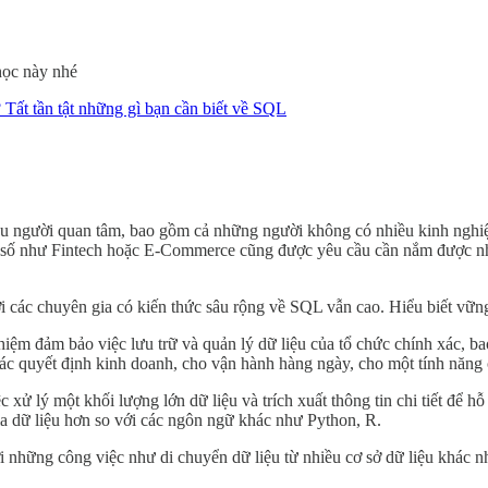
học này nhé
 Tất tần tật những gì bạn cần biết về SQL
u người quan tâm, bao gồm cả những người không có nhiều kinh nghiệ
g số như Fintech hoặc E-Commerce cũng được yêu cầu cần nắm được nh
các chuyên gia có kiến ​​thức sâu rộng về SQL vẫn cao. Hiểu biết vững
hiệm đảm bảo việc lưu trữ và quản lý dữ liệu của tổ chức chính xác, b
ác quyết định kinh doanh, cho vận hành hàng ngày, cho một tính năng 
 xử lý một khối lượng lớn dữ liệu và trích xuất thông tin chi tiết để h
a dữ liệu hơn so với các ngôn ngữ khác như Python, R.
 những công việc như di chuyển dữ liệu từ nhiều cơ sở dữ liệu khác nh