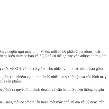
m về ngôn ngữ máy tính. Ví dụ, một số bộ phận Operations hoặc
ững kiến thức cơ bản về SQL để có thể tự truy vấn adhoc những dữ
 chắc về SQL có thể có giá trị cho nhiều vị trí khác nhau, bao gồm:
ao gồm các nhiệm vụ như quản lý nhiều cơ sở dữ liệu và cấu hình máy
của sản phẩm,...
ỗ trợ đưa ra quyết định kinh doanh và vận hành. Số liệu thống kê gần
au sang một cơ sở dữ liệu hoặc một máy chủ, tủ đĩa vật lý hoặc trên