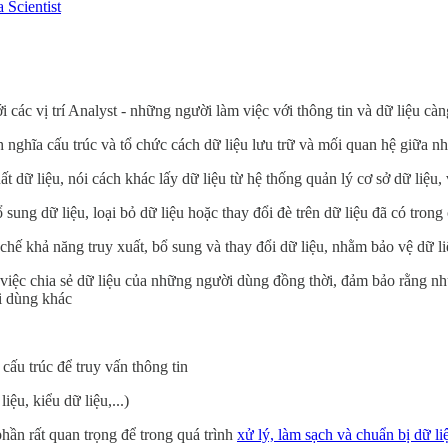
 Scientist
 các vị trí Analyst - những người làm việc với thông tin và dữ liệu cà
ghĩa cấu trúc và tổ chức cách dữ liệu lưu trữ và mối quan hệ giữa nhữ
 dữ liệu, nói cách khác lấy dữ liệu từ hệ thống quản lý cơ sở dữ liệu,
ng dữ liệu, loại bỏ dữ liệu hoặc thay đổi đè trên dữ liệu đã có trong 
hế khả năng truy xuất, bổ sung và thay đổi dữ liệu, nhằm bảo vệ dữ l
iệc chia sẻ dữ liệu của những người dùng đồng thời, đảm bảo rằng nh
i dùng khác
cấu trúc để truy vấn thông tin
ệu, kiểu dữ liệu,...)
hần rất quan trọng để trong quá trình
xử lý, làm sạch và chuẩn bị dữ li