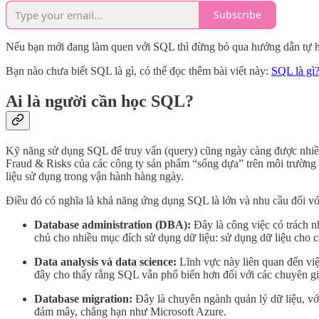
Subscribe
Nếu bạn mới đang làm quen với SQL thì đừng bỏ qua hướng dẫn tự 
Bạn nào chưa biết SQL là gì, có thể đọc thêm bài viết này:
SQL là gì?
Ai là người cần học SQL?
Kỹ năng sử dụng SQL để truy vấn (query) cũng ngày càng được nhiề
Fraud & Risks của các công ty sản phẩm “sống dựa” trên môi trườn
liệu sử dụng trong vận hành hàng ngày.
Điều đó có nghĩa là khả năng ứng dụng SQL là lớn và nhu cầu đối với 
Database administration (DBA):
Đây là công việc có trách n
chủ cho nhiều mục đích sử dụng dữ liệu: sử dụng dữ liệu cho c
Data analysis và data science:
Lĩnh vực này liên quan đến việc
đây cho thấy rằng SQL vẫn phổ biến hơn đối với các chuyên gi
Database migration:
Đây là chuyên ngành quản lý dữ liệu, với
đám mây, chẳng hạn như Microsoft Azure.