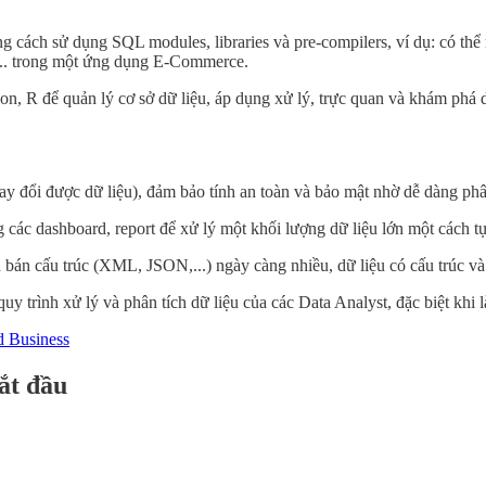
 cách sử dụng SQL modules, libraries và pre-compilers, ví dụ: có thể
,... trong một ứng dụng E-Commerce.
 R để quản lý cơ sở dữ liệu, áp dụng xử lý, trực quan và khám phá dữ 
ay đổi được dữ liệu), đảm bảo tính an toàn và bảo mật nhờ dễ dàng 
g các dashboard, report để xử lý một khối lượng dữ liệu lớn một cách 
iệu bán cấu trúc (XML, JSON,...) ngày càng nhiều, dữ liệu có cấu trúc v
 trình xử lý và phân tích dữ liệu của các Data Analyst, đặc biệt khi l
d Business
ắt đầu