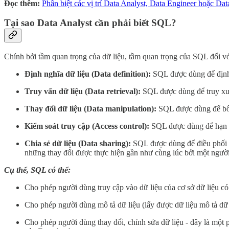
Đọc thêm:
Phân biệt các vị trí Data Analyst, Data Engineer hoặc Data
Tại sao Data Analyst cần phải biết SQL?
Chính bởi tầm quan trọng của dữ liệu, tầm quan trọng của SQL đối với
Định nghĩa dữ liệu (Data definition):
SQL được dùng để định n
Truy vấn dữ liệu (Data retrieval):
SQL được dùng để truy xuất
Thay đổi dữ liệu (Data manipulation):
SQL được dùng để bổ su
Kiểm soát truy cập (Access control):
SQL được dùng để hạn c
Chia sẻ dữ liệu (Data sharing):
SQL được dùng để điều phối v
những thay đổi được thực hiện gần như cùng lúc bởi một ngườ
Cụ thể, SQL có thể:
Cho phép người dùng truy cập vào dữ liệu của cơ sở dữ liệu có 
Cho phép người dùng mô tả dữ liệu (lấy được dữ liệu mô tả dữ li
Cho phép người dùng thay đổi, chỉnh sửa dữ liệu - đây là một p