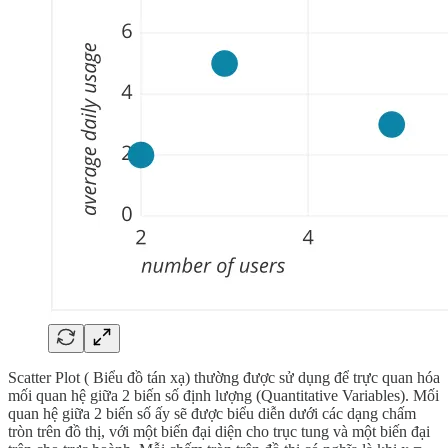
Scatter Plot ( Biểu đồ tán xạ) thường được sử dụng để trực quan hóa
mối quan hệ giữa 2 biến số định lượng (Quantitative Variables). Mối
quan hệ giữa 2 biến số ấy sẽ được biểu diễn dưới các dạng chấm
tròn trên đồ thị, với một biến đại diện cho trục tung và một biến đại