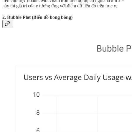
trên cho trực hoành. Mỗi chấm tròn trên đồ thị có nghĩa là khi x =
này thì giá trị của y tương ứng với điểm dữ liệu đó trên trục y.
2. Bubble Plot (Biểu đồ bong bóng)