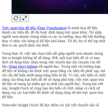
Trực quan hóa dữ liệu (Data Visualization)
là minh hoạ dữ liệu
thành các biểu đồ, đồ thị hoặc định dạng trực quan khác. Nó giúp
người xem nhanh chóng nhận ra các xu hướng, thay đổi bất thường,
thay vì nhìn vào hàng tá dữ liệu khô khan. Từ đó, họ có thể kịp thời
đưa ra các quyết định cần thiết.
Trong thực tế, việc lựa chọn biểu đồ giúp người xem nhanh chóng
tìm ra Insight không hề dễ dàng. Bởi, mỗi loại biểu đồ sẽ có mục
đích sử dụng khác nhau trong việc truyền đạt câu chuyện của dữ
liệu (
Data Story-telling
) tới người đọc. Trong một vài trường hợp,
dữ liệu sẽ không cần được trực quan bằng các biểu đồ phức tạp, mà
chỉ cần thể hiện dưới dạng bảng biểu là đủ. Vì vậy, nếu hiểu rõ chức
năng của từng loại biểu đồ để sử dụng phù hợp, việc trực quan hóa
dữ liệu sẽ mang lại nhiều giá trị nhất cho người đọc. Trong bài viết
này, Insight Ouch sẽ cùng bạn tìm hiểu về chức năng và cách sử
dụng của các loại biểu đồ được sử dụng rộng rãi khi trực quan hóa
dữ liệu.
Subscribe Insight Ouch! để đọc thêm các bài viết chuyên sâu về