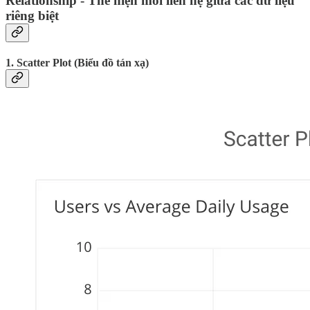
Relationship - Thể hiện mối liên hệ giữa các dữ liệu
riêng biệt
1. Scatter Plot (Biểu đồ tán xạ)