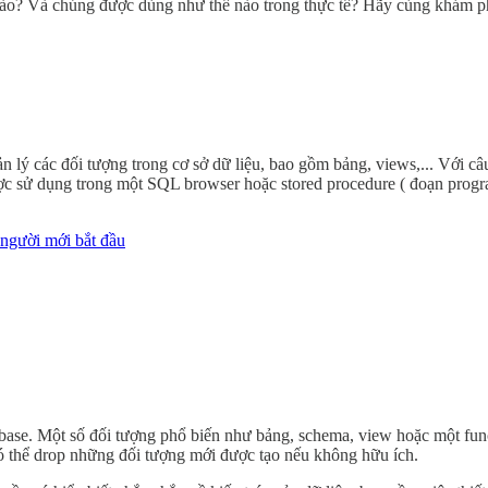
o? Và chúng được dùng như thế nào trong thực tế? Hãy cùng khám phá
ý các đối tượng trong cơ sở dữ liệu, bao gồm bảng, views,... Với câu 
c sử dụng trong một SQL browser hoặc stored procedure ( đoạn progr
người mới bắt đầu
tabase. Một số đối tượng phổ biến như bảng, schema, view hoặc mộ
ó thể drop những đối tượng mới được tạo nếu không hữu ích.