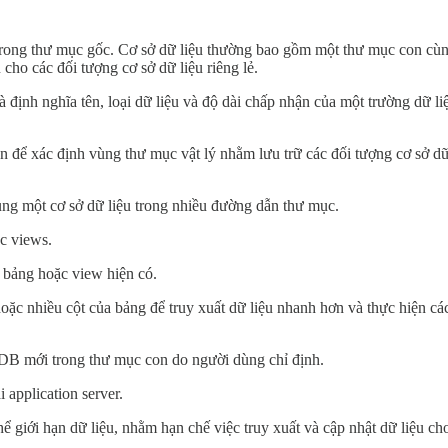
 thư mục gốc. Cơ sở dữ liệu thường bao gồm một thư mục con cùng t
ho các đối tượng cơ sở dữ liệu riêng lẻ.
h nghĩa tên, loại dữ liệu và độ dài chấp nhận của một trường dữ liệ
ác định vùng thư mục vật lý nhằm lưu trữ các đối tượng cơ sở dữ l
 một cơ sở dữ liệu trong nhiều đường dẫn thư mục.
c views.
ảng hoặc view hiện có.
hiều cột của bảng để truy xuất dữ liệu nhanh hơn và thực hiện các r
 mới trong thư mục con do người dùng chỉ định.
pplication server.
ới hạn dữ liệu, nhằm hạn chế việc truy xuất và cập nhật dữ liệu cho 