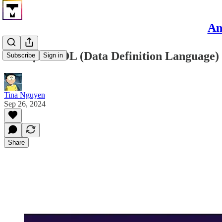
An
Câu lệnh DDL (Data Definition Language) 
Subscribe
Sign in
Tina Nguyen
Sep 26, 2024
Share