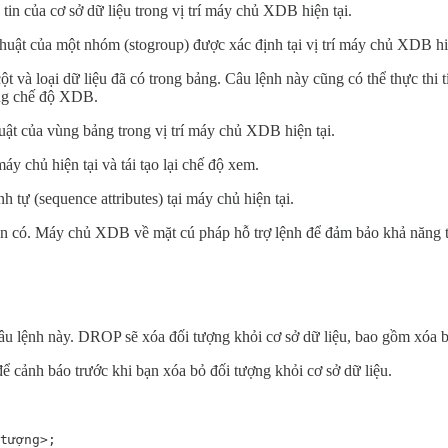
của cơ sở dữ liệu trong vị trí máy chủ XDB hiện tại.
 của một nhóm (stogroup) được xác định tại vị trí máy chủ XDB hiệ
à loại dữ liệu đã có trong bảng. Câu lệnh này cũng có thể thực thi tí
 chế độ XDB.
của vùng bảng trong vị trí máy chủ XDB hiện tại.
chủ hiện tại và tái tạo lại chế độ xem.
ự (sequence attributes) tại máy chủ hiện tại.
 có. Máy chủ XDB về mặt cú pháp hỗ trợ lệnh để đảm bảo khả năng t
u lệnh này. DROP sẽ xóa đối tượng khỏi cơ sở dữ liệu, bao gồm xóa bản
 cảnh báo trước khi bạn xóa bỏ đối tượng khỏi cơ sở dữ liệu.
tượng>;