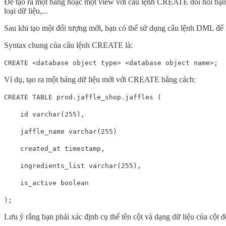
Để tạo ra một bảng hoặc một view với câu lệnh CREATE đòi hỏi bạn cầ
loại dữ liệu,...
Sau khi tạo một đối tượng mới, bạn có thể sử dụng câu lệnh DML để 
Syntax chung của câu lệnh CREATE là:
CREATE <database object type> <database object name>;
Ví dụ, tạo ra một bảng dữ liệu mới với CREATE bằng cách:
CREATE TABLE prod.jaffle_shop.jaffles (
id varchar(255),
jaffle_name varchar(255)
created_at timestamp,
ingredients_list varchar(255),
is_active boolean
);
Lưu ý rằng bạn phải xác định cụ thể tên cột và dạng dữ liệu của cột đ