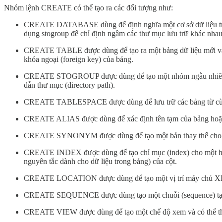
Nhóm lệnh CREATE có thể tạo ra các đối tượng như:
CREATE DATABASE dùng để định nghĩa một cơ sở dữ liệu trong
dụng stogroup để chỉ định ngầm các thư mục lưu trữ khác nhau c
CREATE TABLE được dùng để tạo ra một bảng dữ liệu mới và địn
khóa ngoại (foreign key) của bảng.
CREATE STOGROUP được dùng để tạo một nhóm ngẫu nhiên để x
dẫn thư mục (directory path).
CREATE TABLESPACE được dùng để lưu trữ các bảng từ cùng
CREATE ALIAS được dùng để xác định tên tạm của bảng hoặ
CREATE SYNONYM được dùng để tạo một bản thay thế cho b
CREATE INDEX được dùng để tạo chỉ mục (index) cho một hoặc n
nguyên tắc dành cho dữ liệu trong bảng) của cột.
CREATE LOCATION được dùng để tạo một vị trí máy chủ XDB
CREATE SEQUENCE được dùng tạo một chuỗi (sequence) tại a
CREATE VIEW được dùng để tạo một chế độ xem và có thể thể gi