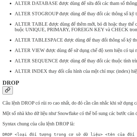
ALTER DATABASE được dùng để sửa đổi các tham số thông tin 
ALTER STOGROUP được dùng để thay đổi các thông số kỹ thuật
ALTER TABLE được dùng để thêm mới, bỏ đi hoặc thay thế cột v
buộc UNIQUE, PRIMARY, FOREIGN KEY và CHECK trong
ALTER TABLESPACE được dùng để thay đổi thông số kỹ thuật 
ALTER VIEW được dùng để sử dụng chế độ xem hiện có tại máy 
ALTER SEQUENCE được dùng để thay đổi các thuộc tính trình t
ALTER INDEX thay đổi cấu hình của một chỉ mục (index) hiện
DROP
Câu lệnh DROP có rủi ro cao nhất, do đó cần cân nhắc khi sử dụng câ
Một số nhà kho dữ liệu như Snowflake có thể bổ sung các bước cản để
Syntax chung của câu lệnh DROP là:
DROP <loại đối tượng trong cơ sở dữ liệu> <tên của đối 