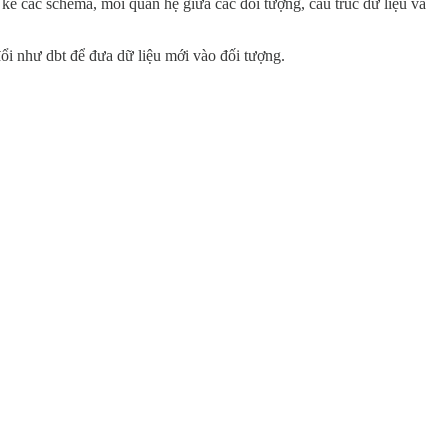
kế các schema, mối quan hệ giữa các đối tượng, cấu trúc dữ liệu và
ổi như dbt để đưa dữ liệu mới vào đối tượng.