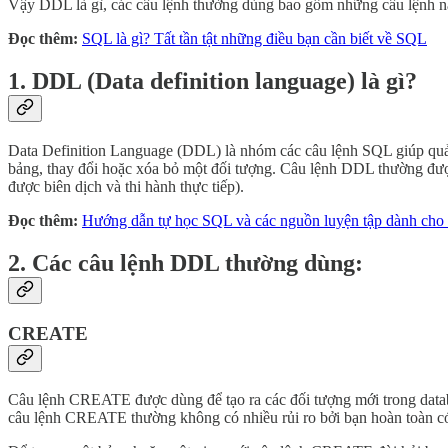
Vậy DDL là gì, các câu lệnh thường dùng bao gồm những câu lệnh nà
Đọc thêm:
SQL là gì? Tất tần tật những điều bạn cần biết về SQL
1. DDL (Data definition language) là gì?
Data Definition Language (DDL) là nhóm các câu lệnh SQL giúp quản l
bảng, thay đổi hoặc xóa bỏ một đối tượng. Câu lệnh DDL thường đượ
được biên dịch và thi hành thực tiếp).
Đọc thêm:
Hướng dẫn tự học SQL và các nguồn luyện tập dành cho 
2. Các câu lệnh DDL thường dùng:
CREATE
Câu lệnh CREATE được dùng để tạo ra các đối tượng mới trong da
câu lệnh CREATE thường không có nhiều rủi ro bởi bạn hoàn toàn c