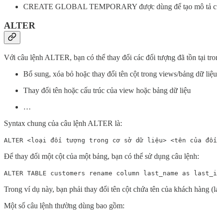
CREATE GLOBAL TEMPORARY được dùng để tạo mô tả của bả
ALTER
Với câu lệnh ALTER, bạn có thể thay đổi các đối tượng đã tồn tại tron
Bổ sung, xóa bỏ hoặc thay đổi tên cột trong views/bảng dữ liệu
Thay đổi tên hoặc cấu trúc của view hoặc bảng dữ liệu
…
Syntax chung của câu lệnh ALTER là:
ALTER <loại đối tượng trong cơ sở dữ liệu> <tên của đối
Để thay đổi một cột của một bảng, bạn có thể sử dụng câu lệnh:
ALTER TABLE customers rename column last_name as last_i
Trong ví dụ này, bạn phải thay đổi tên cột chứa tên của khách hàng (l
Một số câu lệnh thường dùng bao gồm: