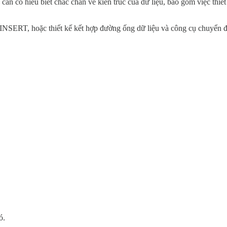
n có hiểu biết chắc chắn về kiến trúc của dữ liệu, bao gồm việc thiết 
INSERT, hoặc thiết kế kết hợp đường ống dữ liệu và công cụ chuyển đ
ó.