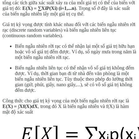
tổng các tích giữa xác suất xảy ra của mỗi giá trị có thể của biến với
giá trị đó:
E(X) = ∑XiP(Xi) (i=1,...n)
. Trọng số ở đây là xác suất
của biến ngẫu nhiên lấy một giá trị cụ thể.
Giá trị kỳ vọng được tính khác nhau đối với các biến ngẫu nhiên rời
rạc (discrete random variables) và biến ngẫu nhiên liên tục
(continuous random variables).
Biến ngẫu nhiên rời rạc có thể nhận lại một số giá trị hữu hạn
hoặc vô số giá trị đếm được. Ví dụ, số ngày mưa trong năm là
một biến ngẫu nhiên rời rạc.
Biến ngẫu nhiên liên tục có thể nhận vô số giá trị không đếm
được. Ví dụ, thời gian bạn đi từ nhà đến văn phòng là một
biến ngẫu nhiên liên tục. Tùy thuộc theo phép đo lường thời
gian (giờ, phút, giây, nano giây,...), sẽ có vô số giá trị không
đếm được.
Công thức cho giá trị kỳ vọng của một biến ngẫu nhiên rời rạc là
E(X) = ∫Xf(X)dX
, trong đó X là biến ngẫu nhiên và f(X) là hàm
mật độ xác suất