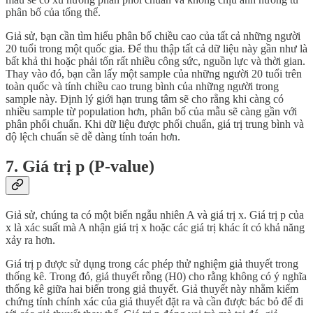
phân bố của tổng thể.
Giả sử, bạn cần tìm hiểu phân bố chiều cao của tất cả những người
20 tuổi trong một quốc gia. Để thu thập tất cả dữ liệu này gần như là
bất khả thi hoặc phải tốn rất nhiều công sức, nguồn lực và thời gian.
Thay vào đó, bạn cần lấy một sample của những người 20 tuổi trên
toàn quốc và tính chiều cao trung bình của những người trong
sample này. Định lý giới hạn trung tâm sẽ cho rằng khi càng có
nhiều sample từ population hơn, phân bố của mẫu sẽ càng gần với
phân phối chuẩn. Khi dữ liệu được phối chuẩn, giá trị trung bình và
độ lệch chuẩn sẽ dễ dàng tính toán hơn.
7. Giá trị p (P-value)
Giả sử, chúng ta có một biến ngẫu nhiên A và giá trị x. Giá trị p của
x là xác suất mà A nhận giá trị x hoặc các giá trị khác ít có khả năng
xảy ra hơn.
Giá trị p được sử dụng trong các phép thử nghiệm giả thuyết trong
thống kê. Trong đó, giả thuyết rỗng (H0) cho rằng không có ý nghĩa
thống kê giữa hai biến trong giả thuyết. Giả thuyết này nhằm kiểm
chứng tính chính xác của giả thuyết đặt ra và cần được bác bỏ để đi