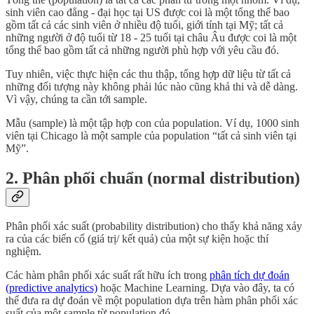
sinh viên cao đẳng - đại học tại US được coi là một tổng thể bao
gồm tất cả các sinh viên ở nhiều độ tuổi, giới tính tại Mỹ; tất cả
những người ở độ tuổi từ 18 - 25 tuổi tại châu Âu được coi là một
tổng thể bao gồm tất cả những người phù hợp với yêu cầu đó.
Tuy nhiên, việc thực hiện các thu thập, tổng hợp dữ liệu từ tất cả
những đối tượng này không phải lúc nào cũng khả thi và dễ dàng.
Vì vậy, chúng ta cần tới sample.
Mẫu (sample)
là một tập hợp con của population. Ví dụ, 1000 sinh
viên tại Chicago là một sample của population “tất cả sinh viên tại
Mỹ”.
2. Phân phối chuẩn (normal distribution)
Phân phối xác suất (probability distribution) cho thấy khả năng xảy
ra của các biến cố (giá trị/ kết quả) của một sự kiện hoặc thí
nghiệm.
Các hàm phân phối xác suất rất hữu ích trong
phân tích dự đoán
(predictive analytics)
hoặc Machine Learning. Dựa vào đây, ta có
thể đưa ra dự đoán về một population dựa trên hàm phân phối xác
suất của một sample từ population đó.