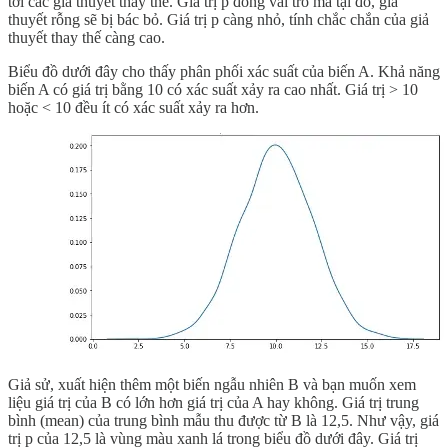
tới các giả thuyết thay thế. Giá trị p đóng vai trò mà tại đó, giả
thuyết rỗng sẽ bị bác bỏ. Giá trị p càng nhỏ, tính chắc chắn của giả
thuyết thay thế càng cao.
Biểu đồ dưới đây cho thấy phân phối xác suất của biến A. Khả năng
biến A có giá trị bằng 10 có xác suất xảy ra cao nhất. Giá trị > 10
hoặc < 10 đều ít có xác suất xảy ra hơn.
Giả sử, xuất hiện thêm một biến ngẫu nhiên B và bạn muốn xem
liệu giá trị của B có lớn hơn giá trị của A hay không. Giá trị trung
bình (mean) của trung bình mẫu thu được từ B là 12,5. Như vậy, giá
trị p của 12,5 là vùng màu xanh lá trong biểu đồ dưới đây. Giá trị