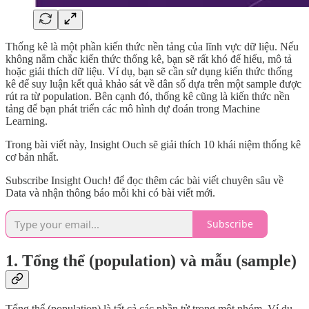
Thống kê là một phần kiến thức nền tảng của lĩnh vực dữ liệu. Nếu
không nắm chắc kiến thức thống kê, bạn sẽ rất khó để hiểu, mô tả
hoặc giải thích dữ liệu. Ví dụ, bạn sẽ cần sử dụng kiến thức thống
kê để suy luận kết quả khảo sát về dân số dựa trên một sample được
rút ra từ population. Bên cạnh đó, thống kê cũng là kiến thức nền
tảng để bạn phát triển các mô hình dự đoán trong Machine
Learning.
Trong bài viết này, Insight Ouch sẽ giải thích 10 khái niệm thống kê
cơ bản nhất.
Subscribe Insight Ouch! để đọc thêm các bài viết chuyên sâu về
Data và nhận thông báo mỗi khi có bài viết mới.
Subscribe
1. Tổng thể (population) và mẫu (sample)
Tổng thể (population)
là tất cả các phần tử trong một nhóm. Ví dụ,